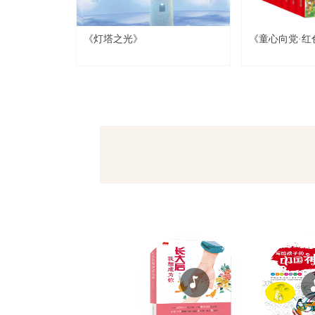
话故事
《灯塔之光》
《童心向党·红
本》图书介绍
넣