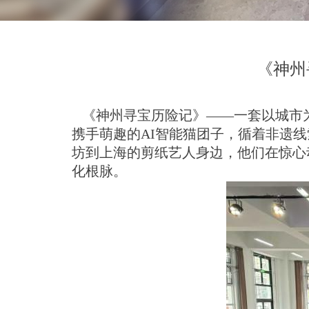
《神州
《神州寻宝历险记》
—
—
一套以城市
携手萌趣
的
A
I
智能猫团子，循着非遗线
坊到上海的剪纸艺人身边，他们在惊心
化根脉。