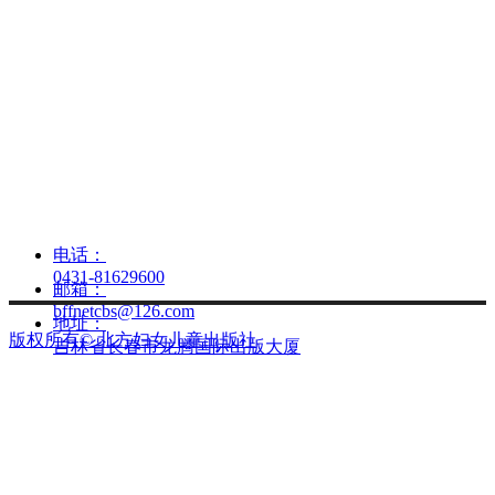
电话：
0431-81629600
邮箱：
bffnetcbs@126.com
地址：
版权所有©
北方妇女儿童出版社
吉林省长春市龙腾国际出版大厦